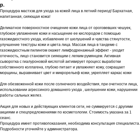
р.
Процедура мастхэв для ухода за кожей лица в летний период! Бархатная,
напитанная, сияющая кожа!
Деликатное поверхностное очищение кожи лица от ороговевших чешуек,
глубокое увлажнение кожи и насыщение ее кислородом с помощью
газожидкостного ухода, избавление от шелушений и чувства стянутости,
улучшение текстуры кожи и цвета лица. Массаж лица в тандеме с
газожидкостным пилингом окажет лимфодренажный эффект - уходит
отечность, лицо становится сияющим с легким румянцем. Активная
сыворотка с гиалуроновой кислотой активирует процесс выработки
собственного коллагена, глубоко питает и увлажняет кожу, сокращает
морщины, выравнивает цвет и микрорельеф кожи, укрепляет каркас кожи
Для обезвоженной кожи после солнечного воздействия, при очетности лица,
использовании агрессиного домашнего ухода , шелушении кожи, нарушении
работы сальных желез.
Акция для новых и действующих клиентов сети, не суммируется с другими
акциями и спецпредложениями по косметологии. Стоимость указана за 1
сеанс.
Процедура имеет противопоказания, необходима консультация специалиста.
Подробности уточняйте у администратора.